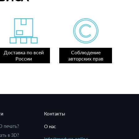
Доставка по всей
Соблюдение
России
авторских прав
ти
Контакты
D печать?
О нас
ать в 3D?
info@medusa.online