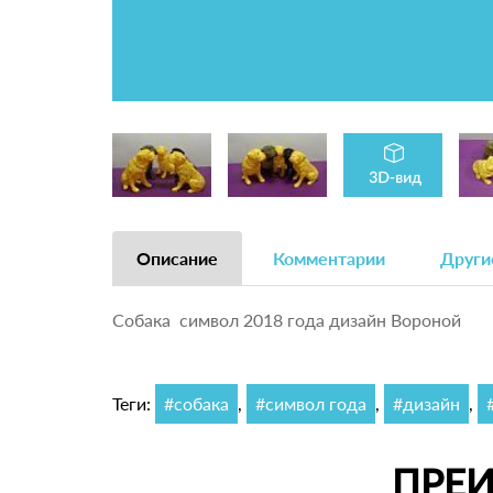
Описание
Комментарии
Други
Собака символ 2018 года дизайн Вороной
Теги:
#собака
,
#символ года
,
#дизайн
,
ПРЕ