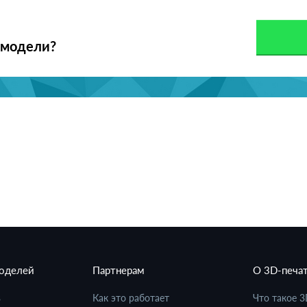
 модели?
моделей
Партнерам
О 3D-печа
в
Как это работает
Что такое 3