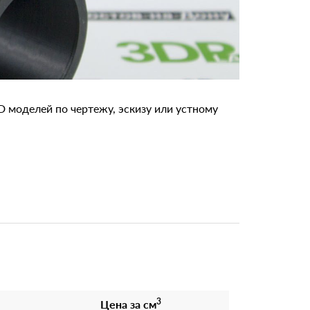
ВЫБРА
3D моделей по чертежу, эскизу или устному
3
Цена за см