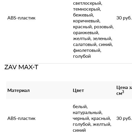
светлосерый,
темносерый,
бежевый,
ABS-пластик
30 руб.
коричневый,
красный, розовый,
оранжевый,
желтый, зеленый,
салатовый, синий,
фиолетовый,
голубой
ZAV MAX-T
Цена з
Материал
Цвет
3
см
белый,
натуральный,
ABS-пластик
черный, красный,
30 руб.
голубой, желтый,
синий