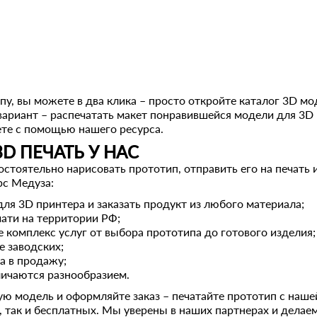
пу, вы можете в два клика – просто откройте каталог 3D м
вариант – распечатать макет понравившейся модели для 3
ете с помощью нашего ресурса.
D ПЕЧАТЬ У НАС
стоятельно нарисовать прототип, отправить его на печать и
рс Медуза:
ля 3D принтера и заказать продукт из любого материала;
чати на территории РФ;
е комплекс услуг от выбора прототипа до готового изделия;
е заводских;
а в продажу;
личаются разнообразием.
ю модель и оформляйте заказ – печатайте прототип с наш
, так и бесплатных. Мы уверены в наших партнерах и делаем