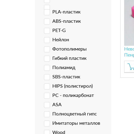
PLA-пластик
ABS-пластик
PET-G
Нейлон
Фотополимеры
Нев
Пен
Гибкий пластик
Полиамид
SBS-пластик
HIPS (полистирол)
PC - поликарбонат
ASA
Полноцветный гипс
Имитаторы металлов
Wood