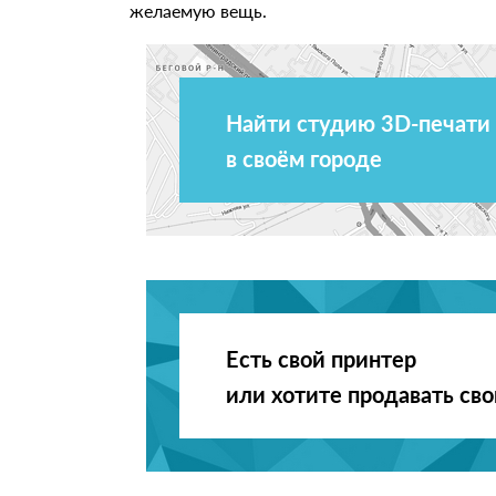
желаемую вещь.
Найти студию 3D-печати
в своём городе
Есть свой принтер
или хотите продавать св