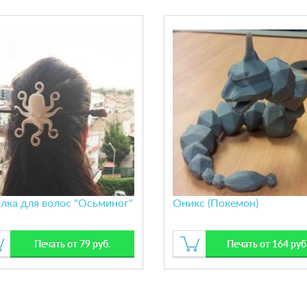
лка для волос "Осьминог"
Оникс (Покемон)
Печать от 79 руб.
Печать от 164 руб