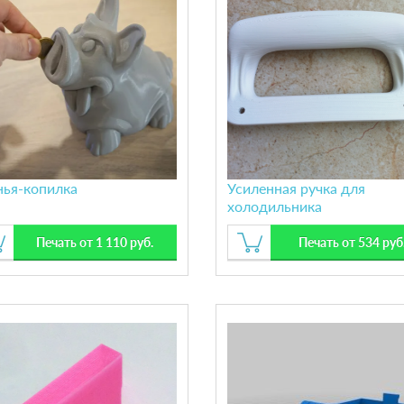
нья-копилка
Усиленная ручка для
холодильника
Electrolux/AEG/Zanussi се
098
Печать от 1 110 руб.
Печать от 534 руб