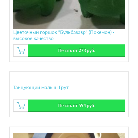
Цветочный горшок "Бульбазавр" (Покемон) -
высокое качество
Печать от 273 руб.
Танцующий малыш Грут
Печать от 594 руб.