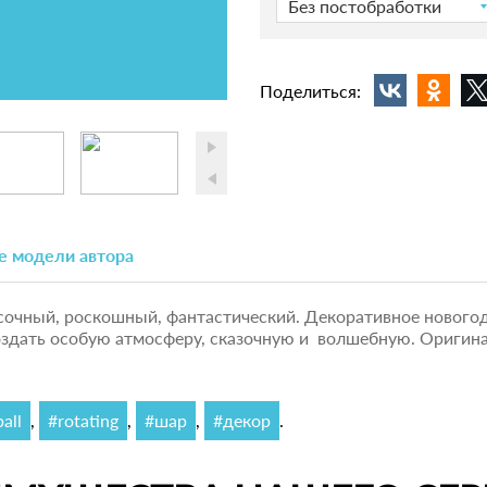
Без постобработки
Поделиться:
е модели автора
сочный, роскошный, фантастический. Декоративное новогод
оздать особую атмосферу, сказочную и волшебную. Оригин
all
,
#rotating
,
#шар
,
#декор
.