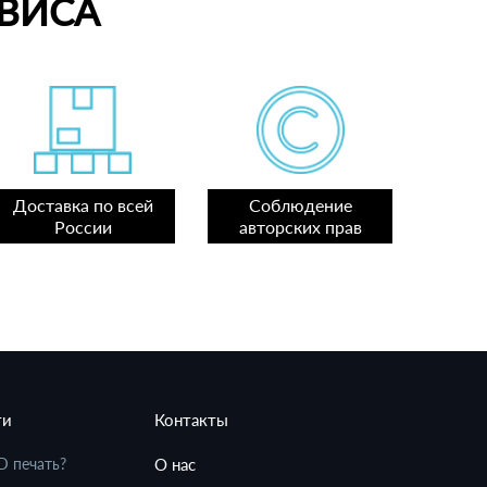
ВИСА
Доставка по всей
Соблюдение
России
авторских прав
ти
Контакты
D печать?
О нас