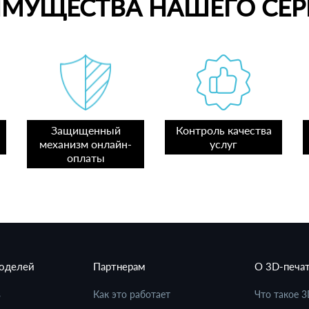
ИМУЩЕСТВА НАШЕГО СЕР
Защищенный
Контроль качества
механизм онлайн-
услуг
оплаты
моделей
Партнерам
О 3D-печа
в
Как это работает
Что такое 3