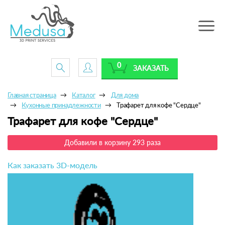
Toggle
navig
0
ЗАКАЗАТЬ
Главная страница
Каталог
Для дома
Кухонные принадлежности
Трафарет для кофе "Сердце"
Трафарет для кофе "Сердце"
Добавили в корзину 293 раза
Как заказать 3D-модель