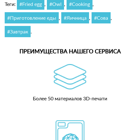
Теги:
#Fried egg
,
#Owl
,
#Cooking
,
#Приготовление еды
,
#Яичница
,
#Сова
,
#Завтрак
.
ПРЕИМУЩЕСТВА НАШЕГО СЕРВИСА
Более 50 материалов 3D-печати