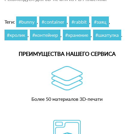
Теги:
#bunny
,
#container
,
#rabbit
,
#заяц
,
#кролик
,
#контейнер
,
#хранение
,
#шкатулка
.
ПРЕИМУЩЕСТВА НАШЕГО СЕРВИСА
Более 50 материалов 3D-печати