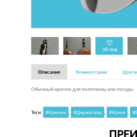
Описание
Комментарии
Други
Обычный крючок для полотенец или посуды
Теги:
#Крючок
,
#Держатель
,
#Кухня
,
#
ПРЕ