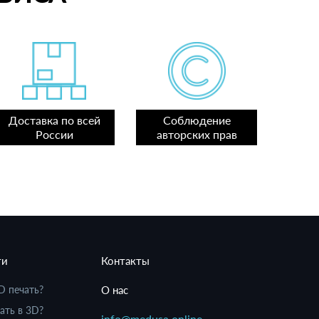
Доставка по всей
Соблюдение
России
авторских прав
ти
Контакты
D печать?
О нас
ать в 3D?
info@medusa.online