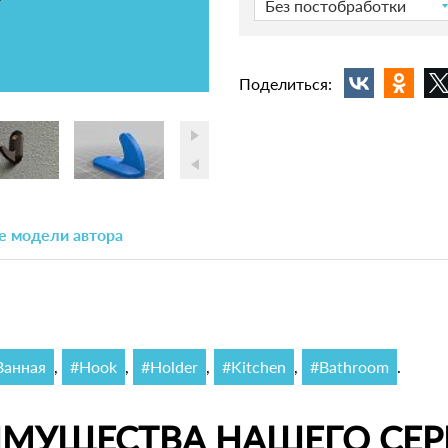
Без постобработки
Поделиться:
е модели автора
Ванная
,
#Hook
,
#Holder
,
#Kitchen
,
#Bathroom
.
ИМУЩЕСТВА НАШЕГО СЕР