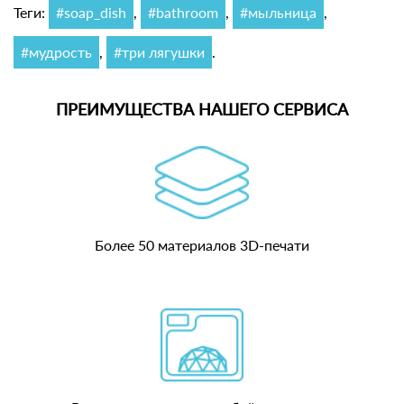
Теги:
#soap_dish
,
#bathroom
,
#мыльница
,
#мудрость
,
#три лягушки
.
ПРЕИМУЩЕСТВА НАШЕГО СЕРВИСА
Более 50 материалов 3D-печати