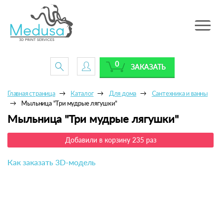
Toggle
navig
0
ЗАКАЗАТЬ
Главная страница
Каталог
Для дома
Сантехника и ванны
Мыльница "Три мудрые лягушки"
Мыльница "Три мудрые лягушки"
Добавили в корзину 235 раз
Как заказать 3D-модель