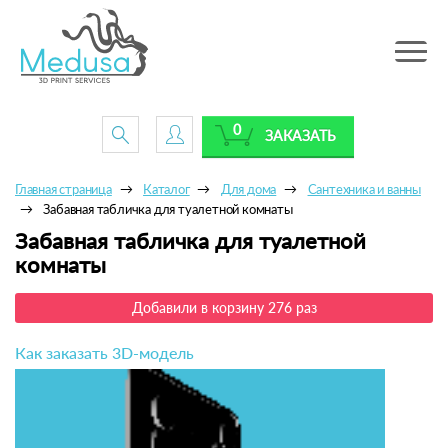
Toggle
navig
0
ЗАКАЗАТЬ
Главная страница
Каталог
Для дома
Сантехника и ванны
Забавная табличка для туалетной комнаты
Забавная табличка для туалетной
комнаты
Добавили в корзину 276 раз
Как заказать 3D-модель