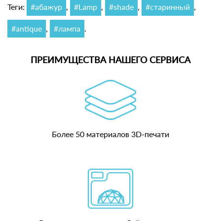
Теги:
#абажур
,
#Lamp
,
#shade
,
#старинный
,
#antique
,
#лампа
.
ПРЕИМУЩЕСТВА НАШЕГО СЕРВИСА
Более 50 материалов 3D-печати