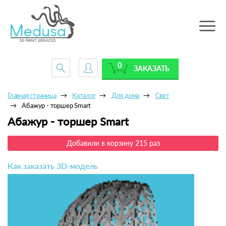
Toggle
navig
0
ЗАКАЗАТЬ
Главная страница
Каталог
Для дома
Свет
Абажур - торшер Smart
Абажур - торшер Smart
Добавили в корзину 215 раз
Как заказать 3D-модель