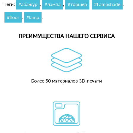
Теги:
#абажур
,
#лампа
,
#торшер
,
#Lampshade
,
#floor
,
#lamp
.
ПРЕИМУЩЕСТВА НАШЕГО СЕРВИСА
Более 50 материалов 3D-печати