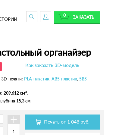
0
ЗАКАЗАТЬ
СТОРИИ
стольный органайзер
Как заказать 3D-модель
 3D-печати:
PLA-пластик
,
ABS-пластик
,
SBS-
3
а:
209,612 см
.
 глубина
15,3 см
.
+
Печать от
1 048 руб.