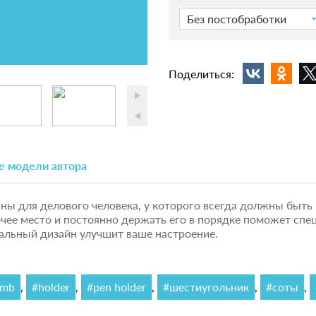
Без постобработки
Поделиться:
е модели автора
 для делового человека, у которого всегда должны быть по
чее место и постоянно держать его в порядке поможет сп
нальный дизайн улучшит ваше настроение.
omb
,
#holder
,
#pen holder
,
#шестиугольник
,
#соты
,