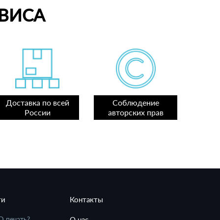
ВИСА
Доставка по всей
Соблюдение
России
авторских прав
ти
Контакты
D печать?
О нас