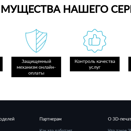
ИМУЩЕСТВА НАШЕГО СЕР
Защищенный
Контроль качества
механизм онлайн-
услуг
оплаты
моделей
Партнерам
О 3D-печа
в
Как это работает
Что такое 3