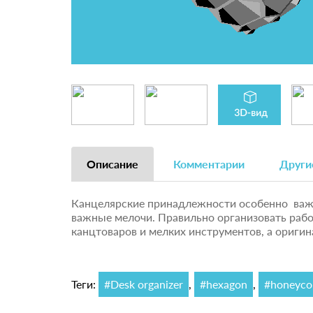
Описание
Комментарии
Други
Канцелярские принадлежности особенно важны
важные мелочи. Правильно организовать рабо
канцтоваров и мелких инструментов, а ориги
Теги:
#Desk organizer
,
#hexagon
,
#honeyc