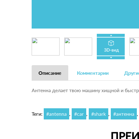
Описание
Комментарии
Други
Антенна делает твою машину хищной и быстро
Теги:
#antenna
,
#car
,
#shark
,
#антенна
ПРЕ