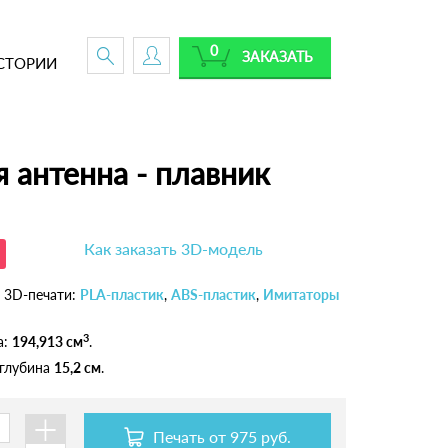
0
ЗАКАЗАТЬ
СТОРИИ
 антенна - плавник
Как заказать 3D-модель
 3D-печати:
PLA-пластик
,
ABS-пластик
,
Имитаторы
3
а:
194,913 см
.
 глубина
15,2 см
.
+
Печать от
975 руб.