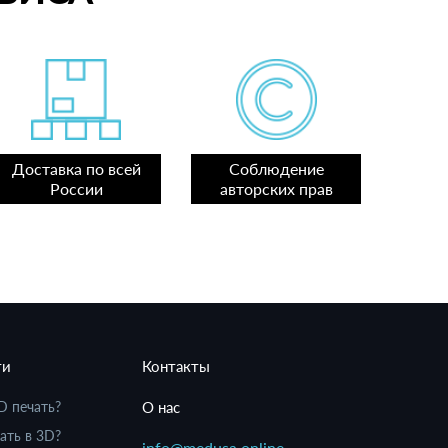
Доставка по всей
Соблюдение
России
авторских прав
ти
Контакты
D печать?
О нас
ать в 3D?
info@medusa.online