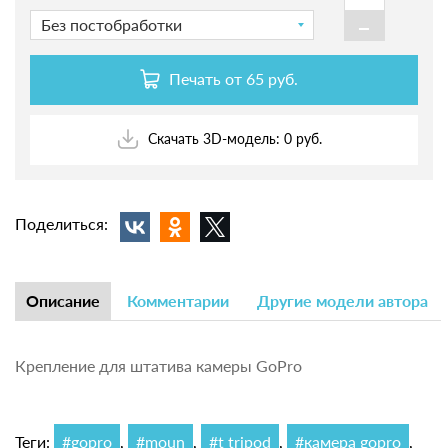
-
Без постобработки
Печать от
65 руб.
Скачать 3D-модель: 0 руб.
Поделиться:
Описание
Комментарии
Другие модели автора
Крепление для штатива камеры GoPro
Теги:
#gopro
,
#moun
,
#t tripod
,
#камера gopro
,