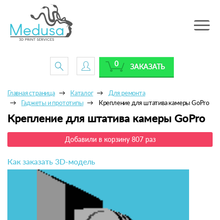
Toggle
navig
0
ЗАКАЗАТЬ
Главная страница
Каталог
Для ремонта
Гаджеты и прототипы
Крепление для штатива камеры GoPro
Крепление для штатива камеры GoPro
Добавили в корзину 807 раз
Как заказать 3D-модель