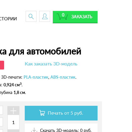
0
ЗАКАЗАТЬ
СТОРИИ
ка для автомобилей
Как заказать 3D-модель
 3D-печати:
PLA-пластик
,
ABS-пластик
.
3
а:
0,924 см
.
глубина
1,8 см
.
+
Печать от
5 руб.
Скачать 3D-модель: 0 руб.