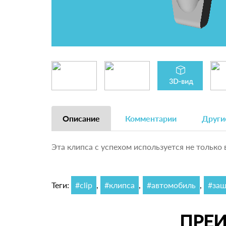
Описание
Комментарии
Други
Эта клипса с успехом используется не только 
Теги:
#clip
,
#клипса
,
#автомобиль
,
#защ
ПРЕ