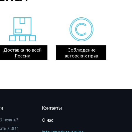
Доставка по всей
Соблюдение
России
авторских прав
ти
Контакты
D печать?
О нас
ать в 3D?
info@medusa.online