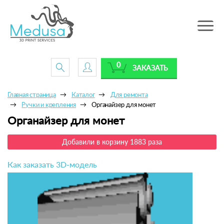
Toggle
navig
0
ЗАКАЗАТЬ
Главная страница
Каталог
Для ремонта
Ручки и крепления
Органайзер для монет
Органайзер для монет
Добавили в корзину 1883 раза
Как заказать 3D-модель