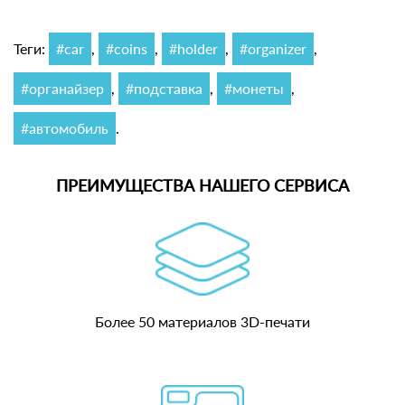
Теги:
#car
,
#coins
,
#holder
,
#organizer
,
#органайзер
,
#подставка
,
#монеты
,
#автомобиль
.
ПРЕИМУЩЕСТВА НАШЕГО СЕРВИСА
Более 50 материалов 3D-печати