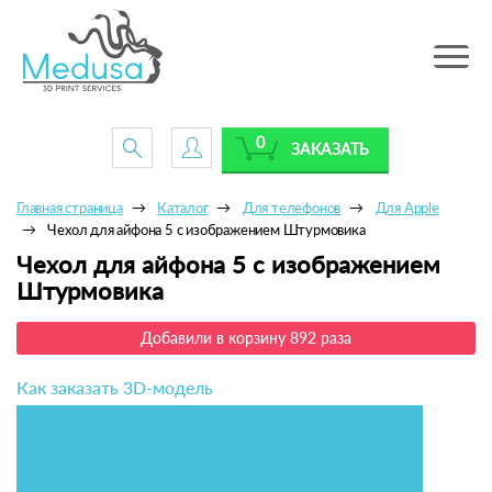
Toggle
navig
0
ЗАКАЗАТЬ
Главная страница
Каталог
Для телефонов
Для Apple
Чехол для айфона 5 с изображением Штурмовика
Чехол для айфона 5 с изображением
Штурмовика
Добавили в корзину 892 раза
Как заказать 3D-модель