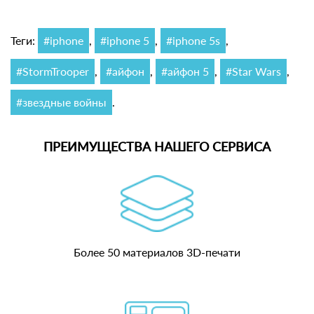
Теги:
#iphone
,
#iphone 5
,
#iphone 5s
,
#StormTrooper
,
#айфон
,
#айфон 5
,
#Star Wars
,
#звездные войны
.
ПРЕИМУЩЕСТВА НАШЕГО СЕРВИСА
Более 50 материалов 3D-печати