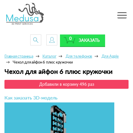
Toggle
navig
0
ЗАКАЗАТЬ
Главная страница
Каталог
Для телефонов
Для Apple
Чехол для айфон 6 плюс кружочки
Чехол для айфон 6 плюс кружочки
Добавили в корзину 496 раз
Как заказать 3D-модель