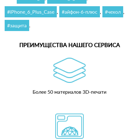
#iPhone_6_Plus_Case
,
#айфон-6-плюс
,
#чехол
,
#защита
.
ПРЕИМУЩЕСТВА НАШЕГО СЕРВИСА
Более 50 материалов 3D-печати