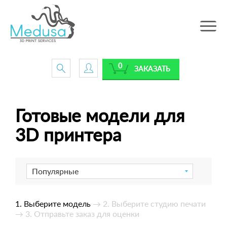
Toggle
navig
0
ЗАКАЗАТЬ
Готовые модели для
3D принтера
Популярные
1. Выберите модель
→ 2. Выберите студию печати
→ 3. Отправьте заказ для оценки