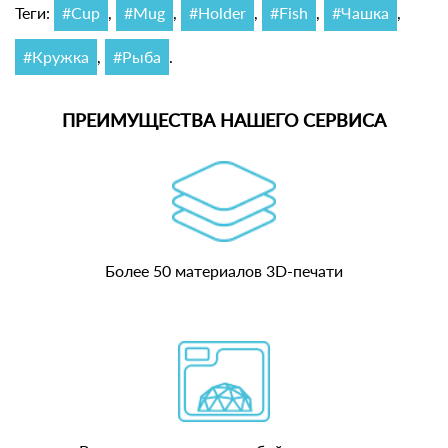
Теги:
#Cup
,
#Mug
,
#Holder
,
#Fish
,
#Чашка
,
#Кружка
,
#Рыба
.
ПРЕИМУЩЕСТВА НАШЕГО СЕРВИСА
Более 50 материалов 3D-печати