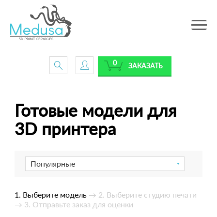
Toggle
navig
0
ЗАКАЗАТЬ
Готовые модели для
3D принтера
Популярные
1. Выберите модель
→ 2. Выберите студию печати
→ 3. Отправьте заказ для оценки