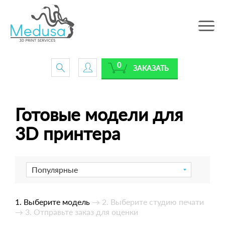
Toggle
navig
0
ЗАКАЗАТЬ
Готовые модели для
3D принтера
Популярные
1. Выберите модель
→ 2. Выберите студию печати
→ 3. Отправьте заказ для оценки