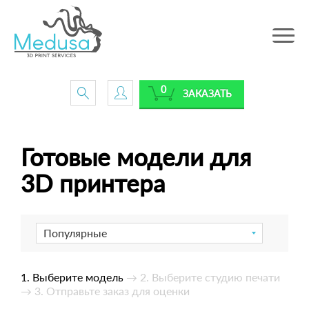
Toggle
navig
0
ЗАКАЗАТЬ
Готовые модели для
3D принтера
Популярные
1. Выберите модель
→ 2. Выберите студию печати
→ 3. Отправьте заказ для оценки