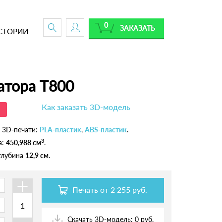
0
ЗАКАЗАТЬ
СТОРИИ
атора Т800
Как заказать 3D-модель
 3D-печати:
PLA-пластик
,
ABS-пластик
.
3
а:
450,988 см
.
 глубина
12,9 см
.
+
Печать от
2 255 руб.
Скачать 3D-модель: 0 руб.