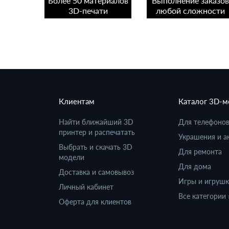
Более 50 материалов
Выполнение заказов
3D-печати
любой сложности
Клиентам
Каталог 3D-
Найти ближайший 3D
Для телефоно
принтер и распечатать
Украшения и а
Выбрать и скачать 3D
Для ремонта
модели
Для дома
Доставка и самовывоз
Игры и игруш
Личный кабинет
Все категории 
Оферта для клиентов