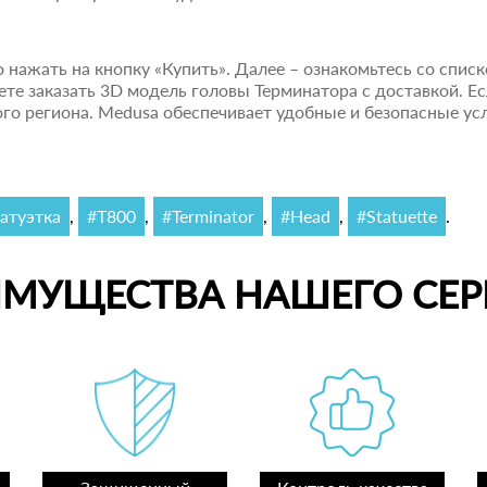
 нажать на кнопку «Купить». Далее – ознакомьтесь со спис
ете заказать 3D модель головы Терминатора с доставкой. Е
гого региона. Medusa обеспечивает удобные и безопасные у
атуэтка
,
#T800
,
#Terminator
,
#Head
,
#Statuette
.
ИМУЩЕСТВА НАШЕГО СЕР