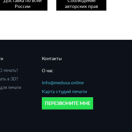
Доставка по всей
Соблюдение
России
авторских прав
ти
Контакты
D печать?
О нас
ать в 3D?
info@medusa.online
для печати
Карта студий печати
ПЕРЕЗВОНИТЕ МНЕ