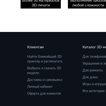
Более 50 материалов
Выполнение заказов
3D-печати
любой сложности
Клиентам
Каталог 3D-
Найти ближайший 3D
Для телефоно
принтер и распечатать
Украшения и а
Выбрать и скачать 3D
Для ремонта
модели
Для дома
Доставка и самовывоз
Игры и игруш
Личный кабинет
Все категории 
Оферта для клиентов