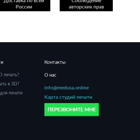
Доставка по всей
Соблюдение
России
авторских прав
ти
Контакты
D печать?
О нас
ать в 3D?
info@medusa.online
для печати
Карта студий печати
ПЕРЕЗВОНИТЕ МНЕ