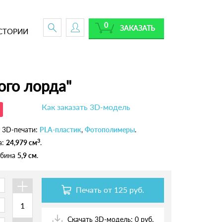
0
ЗАКАЗАТЬ
СТОРИИ
ого лорда"
Как заказать 3D-модель
 3D-печати:
PLA-пластик
,
Фотополимеры
.
3
а:
24,979 см
.
лубина
5,9 см
.
+
Печать от
125 руб.
Скачать 3D-модель: 0 руб.