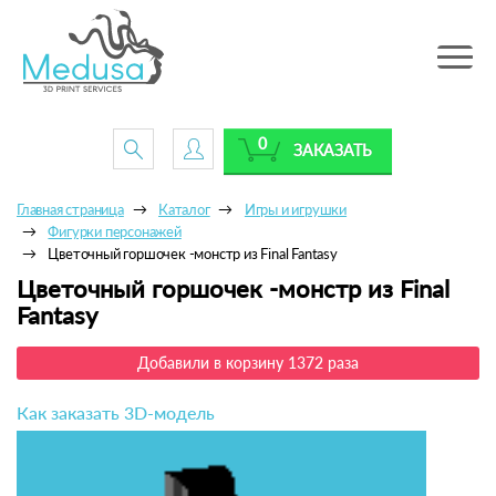
Toggle
navig
0
ЗАКАЗАТЬ
Главная страница
Каталог
Игры и игрушки
Фигурки персонажей
Цветочный горшочек -монстр из Final Fantasy
Цветочный горшочек -монстр из Final
Fantasy
Добавили в корзину 1372 раза
Как заказать 3D-модель