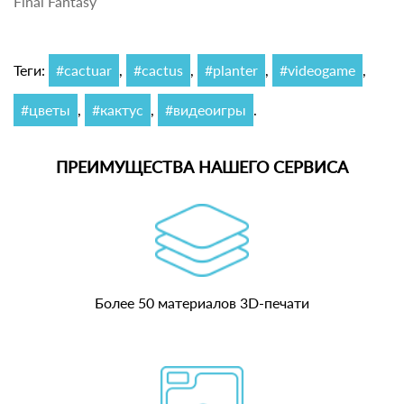
Final Fantasy
Теги:
#cactuar
,
#cactus
,
#planter
,
#videogame
,
#цветы
,
#кактус
,
#видеоигры
.
ПРЕИМУЩЕСТВА НАШЕГО СЕРВИСА
Более 50 материалов 3D-печати