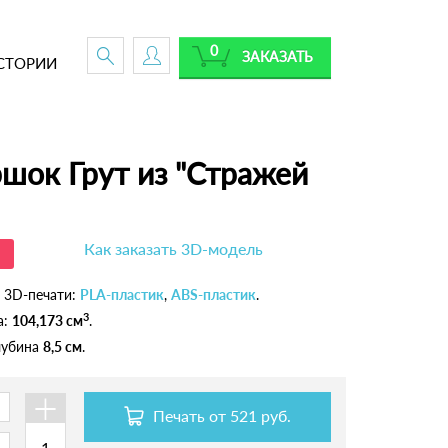
0
ЗАКАЗАТЬ
СТОРИИ
шок Грут из "Стражей
Как заказать 3D-модель
 3D-печати:
PLA-пластик
,
ABS-пластик
.
3
а:
104,173 см
.
глубина
8,5 см
.
+
Печать от
521 руб.