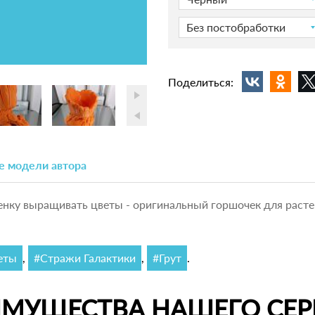
Без постобработки
Поделиться:
е модели автора
нку выращивать цветы - оригинальный горшочек для раст
еты
,
#Стражи Галактики
,
#Грут
.
ИМУЩЕСТВА НАШЕГО СЕР