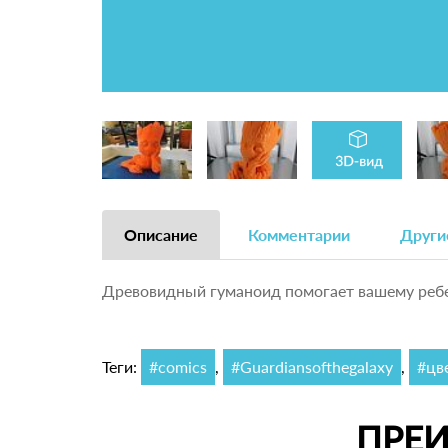
Описание
Комментарии
Други
Древовидный гуманоид помогает вашему ребе
Теги:
#comics
,
#Guardiansofthegalaxy
,
#цв
ПРЕ