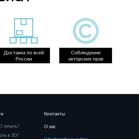
Доставка по всей
Соблюдение
России
авторских прав
ти
Контакты
D печать?
О нас
ать в 3D?
info@medusa.online