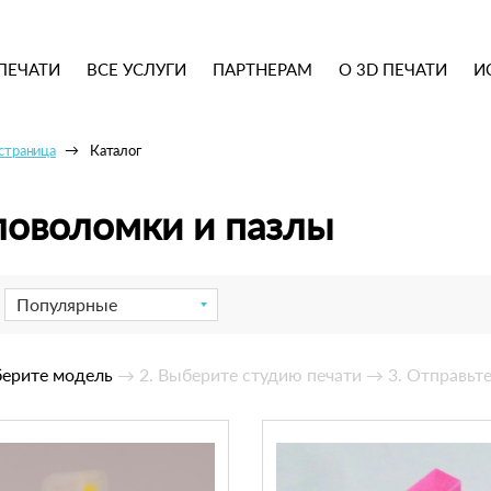
ПЕЧАТИ
ВСЕ УСЛУГИ
ПАРТНЕРАМ
О 3D ПЕЧАТИ
И
 страница
Каталог
ловоломки и пазлы
Популярные
берите модель
→ 2. Выберите студию печати
→ 3. Отправьте