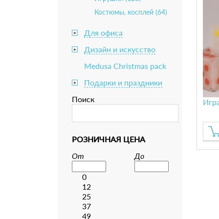
Костюмы, косплей (64)
Для офиса
+
Дизайн и искусство
+
Medusa Christmas pack
Подарки и праздники
+
Поиск
Игр
РОЗНИЧНАЯ ЦЕНА
От
До
0
12
25
37
49