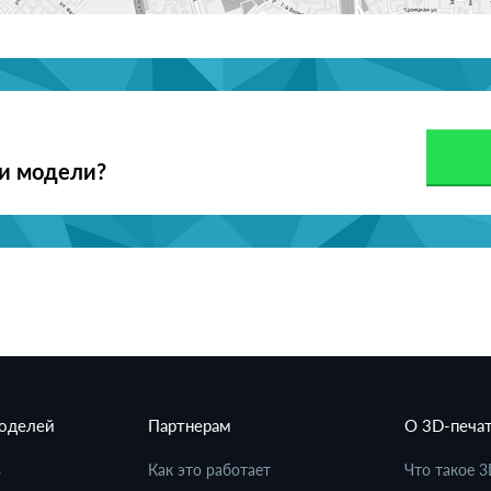
ои модели?
моделей
Партнерам
О 3D-печа
в
Как это работает
Что такое 3