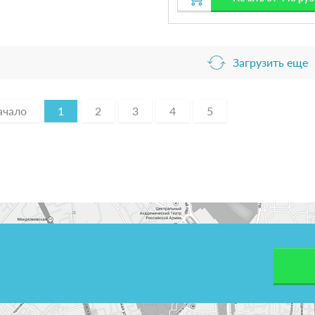
Загрузить еще
ачало
1
2
3
4
5