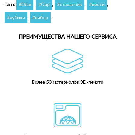
Теги:
#Dice
,
#Cup
,
#стаканчик
,
#кости
,
#кубики
,
#набор
.
ПРЕИМУЩЕСТВА НАШЕГО СЕРВИСА
Более 50 материалов 3D-печати