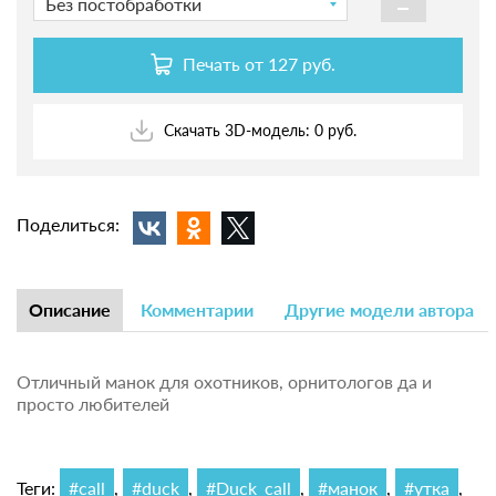
-
Без постобработки
Печать от
127 руб.
Скачать 3D-модель: 0 руб.
Поделиться:
Описание
Комментарии
Другие модели автора
Отличный манок для охотников, орнитологов да и
просто любителей
Теги:
#call
,
#duck
,
#Duck_call
,
#манок
,
#утка
,