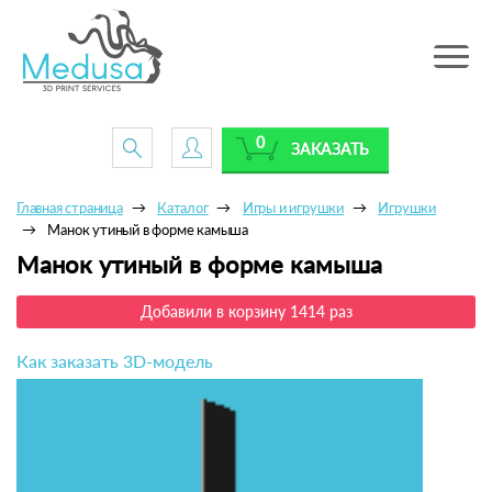
Toggle
navig
0
ЗАКАЗАТЬ
Главная страница
Каталог
Игры и игрушки
Игрушки
Манок утиный в форме камыша
Манок утиный в форме камыша
Добавили в корзину 1414 раз
Как заказать 3D-модель