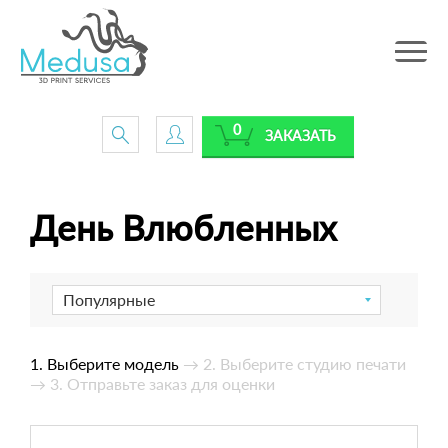
Toggle
navig
0
ЗАКАЗАТЬ
День Влюбленных
Популярные
1. Выберите модель
→ 2. Выберите студию печати
→ 3. Отправьте заказ для оценки