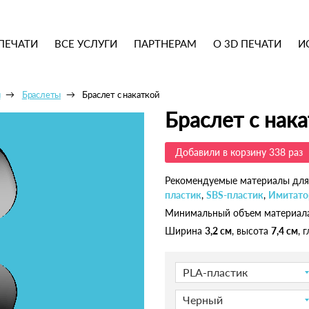
ПЕЧАТИ
ВСЕ УСЛУГИ
ПАРТНЕРАМ
О 3D ПЕЧАТИ
И
ы
Браслеты
Браслет с накаткой
Браслет с нак
Добавили в корзину 338 раз
Рекомендуемые материалы для
пластик
,
SBS-пластик
,
Имитато
Минимальный объем материал
Ширина
3,2 см
, высота
7,4 см
, 
PLA-пластик
Черный