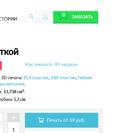
0
ЗАКАЗАТЬ
СТОРИИ
аткой
Как заказать 3D-модель
 3D-печати:
PLA-пластик
,
ABS-пластик
,
Гибкий
ры металлов
.
3
а:
13,738 см
.
глубина
5,7 см
.
+
Печать от
69 руб.