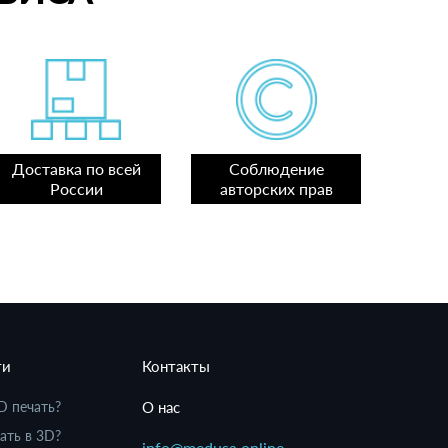
Доставка по всей
Соблюдение
России
авторских прав
ти
Контакты
D печать?
О нас
ать в 3D?
info@medusa.online