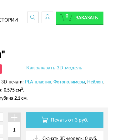
0
ЗАКАЗАТЬ
СТОРИИ
"
Как заказать 3D-модель
 3D-печати:
PLA-пластик
,
Фотополимеры
,
Нейлон
.
3
а:
0,575 см
.
глубина
2,1 см
.
+
Печать от
3 руб.
Скачать 3D-модель: 0 руб.