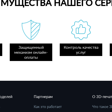
ИМУЩЕСТВА НАШЕГО СЕР
Защищенный
Контроль качества
механизм онлайн-
услуг
оплаты
моделей
Партнерам
О 3D-печа
в
Как это работает
Что такое 3