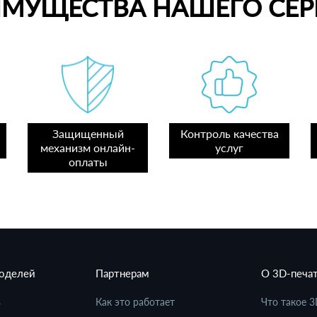
ИМУЩЕСТВА НАШЕГО СЕР
Защищенный
Контроль качества
механизм онлайн-
услуг
оплаты
моделей
Партнерам
О 3D-печа
в
Как это работает
Что такое 3