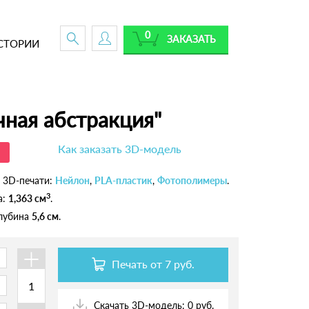
0
ЗАКАЗАТЬ
СТОРИИ
чная абстракция"
Как заказать 3D-модель
 3D-печати:
Нейлон
,
PLA-пластик
,
Фотополимеры
.
3
а:
1,363 см
.
глубина
5,6 см
.
+
Печать от
7 руб.
Скачать 3D-модель: 0 руб.