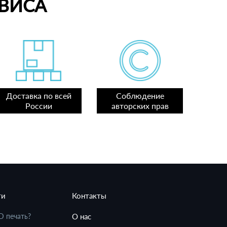
ВИСА
Доставка по всей
Соблюдение
России
авторских прав
ти
Контакты
D печать?
О нас