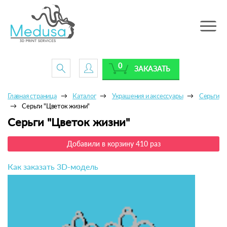
Toggle
navig
0
ЗАКАЗАТЬ
Главная страница
Каталог
Украшения и аксессуары
Серьги
Серьги "Цветок жизни"
Серьги "Цветок жизни"
Добавили в корзину 410 раз
Как заказать 3D-модель