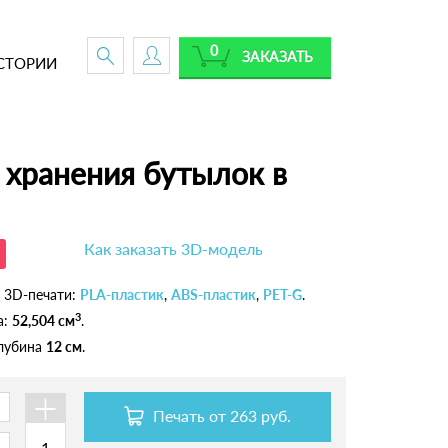
0
ЗАКАЗАТЬ
СТОРИИ
 хранения бутылок в
Как заказать 3D-модель
 3D-печати:
PLA-пластик
,
ABS-пластик
,
PET-G
.
3
а:
52,504 см
.
глубина
12 см
.
+
Печать от
263 руб.