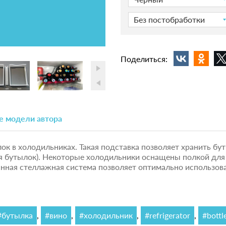
Без постобработки
Поделиться:
е модели автора
ок в холодильниках. Такая подставка позволяет хранить бут
я бутылок). Некоторые холодильники оснащены полкой для 
Данная стеллажная система позволяет оптимально использов
#бутылка
,
#вино
,
#холодильник
,
#refrigerator
,
#bottl