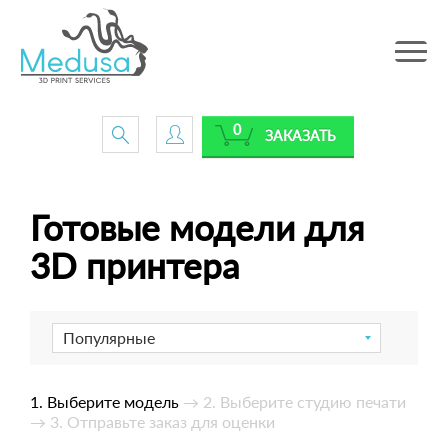
Toggle
navig
0
ЗАКАЗАТЬ
Готовые модели для
3D принтера
Популярные
1. Выберите модель
→ 2. Выберите студию печати
→ 3. Отправьте заказ для оценки