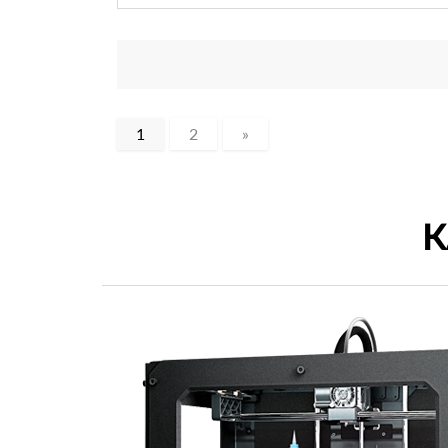
1
2
»
К