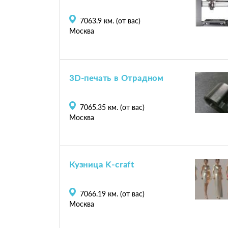
7063.9
км. (от вас)
Москва
3D-печать в Отрадном
7065.35
км. (от вас)
Москва
Кузница K-craft
7066.19
км. (от вас)
Москва